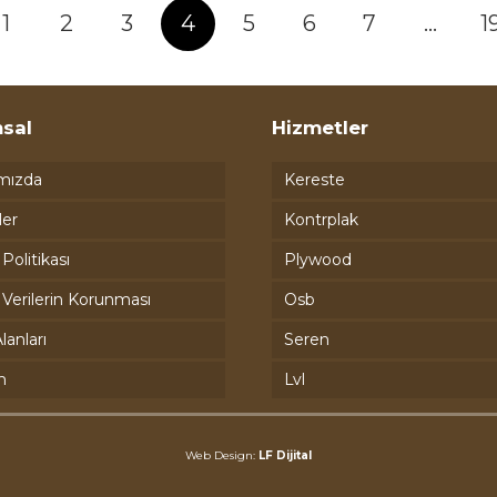
1
2
3
4
5
6
7
…
1
sal
Hizmetler
mızda
Kereste
ler
Kontrplak
k Politikası
Plywood
l Verilerin Korunması
Osb
lanları
Seren
m
Lvl
Web Design:
LF Dijital