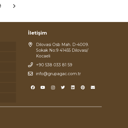
9
İletişim
Dilovasi Osb Mah. D-4009.
Sokak No:9 41455 Dilovasi/
Kocaeli
+90 538 033 81 59
info@grupagac.com.tr