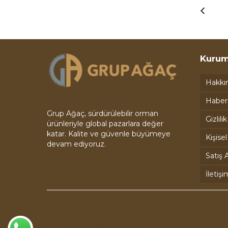
Kurum
Hakkı
Haber
Grup Ağaç, sürdürülebilir orman
Gizlili
ürünleriyle global pazarlara değer
katar. Kalite ve güvenle büyümeye
Kişise
devam ediyoruz.
Satış A
İletişi
OSB
Kereste
Seren