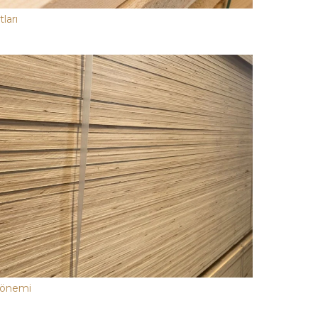
ları
n önemi