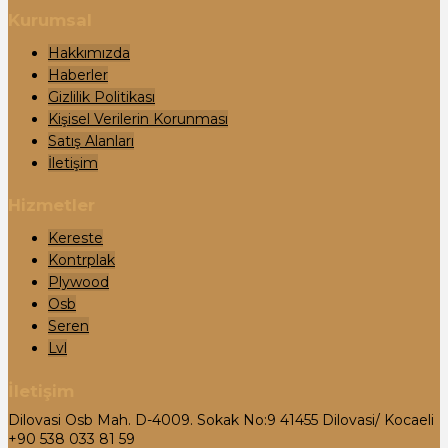
Kurumsal
Hakkımızda
Haberler
Gizlilik Politikası
Kişisel Verilerin Korunması
Satış Alanları
İletişim
Hizmetler
Kereste
Kontrplak
Plywood
Osb
Seren
Lvl
İletişim
Dilovasi Osb Mah. D-4009. Sokak No:9 41455 Dilovasi/ Kocaeli
+90 538 033 81 59