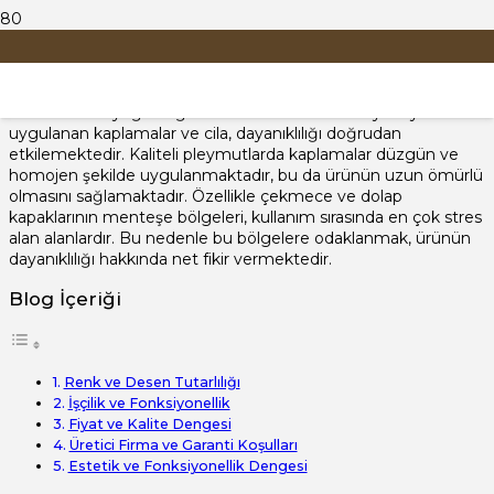
pleymut kalitesi nasıl anlaşılır
Pleymut ürünlerde kaliteyi anlamanın bir yolu, malzemenin
dokusunu ve yoğunluğunu test etmektir. Ürün yüzeyine
uygulanan kaplamalar ve cila, dayanıklılığı doğrudan
etkilemektedir. Kaliteli pleymutlarda kaplamalar düzgün ve
homojen şekilde uygulanmaktadır, bu da ürünün uzun ömürlü
olmasını sağlamaktadır. Özellikle çekmece ve dolap
kapaklarının menteşe bölgeleri, kullanım sırasında en çok stres
alan alanlardır. Bu nedenle bu bölgelere odaklanmak, ürünün
dayanıklılığı hakkında net fikir vermektedir.
Blog İçeriği
Renk ve Desen Tutarlılığı
İşçilik ve Fonksiyonellik
Fiyat ve Kalite Dengesi
Üretici Firma ve Garanti Koşulları
Estetik ve Fonksiyonellik Dengesi