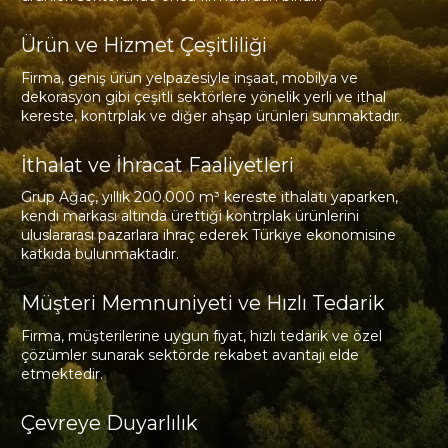
Ürün ve Hizmet Çeşitliliği
Firma, geniş ürün yelpazesiyle inşaat, mobilya ve
dekorasyon gibi çeşitli sektörlere yönelik yerli ve ithal
kereste, kontrplak ve diğer ahşap ürünleri sunmaktadır.
İthalat ve İhracat Faaliyetleri
Grup Ağaç, yıllık 200.000 m³ kereste ithalatı yaparken,
kendi markası altında ürettiği kontrplak ürünlerini
uluslararası pazarlara ihraç ederek Türkiye ekonomisine
katkıda bulunmaktadır.
Müşteri Memnuniyeti ve Hızlı Tedarik
Firma, müşterilerine uygun fiyat, hızlı tedarik ve özel
çözümler sunarak sektörde rekabet avantajı elde
etmektedir.
Çevreye Duyarlılık