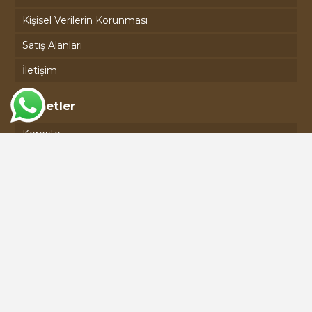
Kişisel Verilerin Korunması
Satış Alanları
İletişim
Hizmetler
Kereste
Kontrplak
Plywood
Osb
Seren
Lvl
İletişim