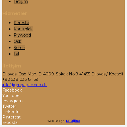
İletişim
Hizmetler
Kereste
Kontrplak
Plywood
Osb
Seren
Lvl
İletişim
Dilovasi Osb Mah. D-4009. Sokak No:9 41455 Dilovasi/ Kocaeli
+90 538 033 81 59
info@grupagac.com.tr
Facebook
YouTube
Instagram
Twitter
LinkedIn
Pinterest
Web Design:
LF Dijital
E-posta