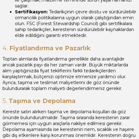
ile çalışmak, malzeme temininde sorun yaşamamanızı
sağlar.
Sertifikasyon:
Tedarikçinin çevre dostu ve sürdürülebilir
ormancılık politikalarına uygun olarak çalıştığından emin
olun. FSC (Forest Stewardship Council) gibi sertifikalara
sahip tedarikçiler, kerestenin sürdürülebilir kaynaklardan
elde edildiğini garanti etmektedir.
4.
Fiyatlandırma ve Pazarlık
Toptan alımlarda fiyatlandırma genellikle daha avantajlıdır
ancak pazarlık payı da her zaman vardır. Büyük miktarlarda
alım yaptığınızda fiyat tekliflerini farklı tedarikçilerden
karşılaştırmak, bütçenizi optimize etmenize yardımcı olur.
Ayrıca, taşıma ve teslimat maliyetlerini de göz önünde
bulundurarak toplam maliyeti değerlendirmeniz gerekir.
5.
Taşıma ve Depolama
Kereste satın alırken taşıma ve depolama koşulları da göz
önünde bulundurulmalıdır. Taşıma sırasında kerestenin zarar
görmemesi için uygun araçlarla nakliye edilmesi gerekir.
Depolama aşamasında ise kerestenin nem, sıcaklık ve haşere
gibi dış etkenlere karşı korunması önemlidir. Kerestenin doğru