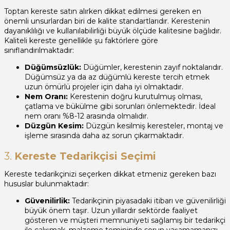
Toptan kereste satın alırken dikkat edilmesi gereken en
önemli unsurlardan biri de kalite standartlarıdır. Kerestenin
dayanıklılığı ve kullanılabilirliği büyük ölçüde kalitesine bağlıdır.
Kaliteli kereste genellikle şu faktörlere göre
sınıflandırılmaktadır:
Düğümsüzlük:
Düğümler, kerestenin zayıf noktalarıdır.
Düğümsüz ya da az düğümlü kereste tercih etmek
uzun ömürlü projeler için daha iyi olmaktadır.
Nem Oranı:
Kerestenin doğru kurutulmuş olması,
çatlama ve bükülme gibi sorunları önlemektedir. İdeal
nem oranı %8-12 arasında olmalıdır.
Düzgün Kesim:
Düzgün kesilmiş keresteler, montaj ve
işleme sırasında daha az sorun çıkarmaktadır.
3.
Kereste Tedarikçisi Seçimi
Kereste tedarikçinizi seçerken dikkat etmeniz gereken bazı
hususlar bulunmaktadır:
Güvenilirlik:
Tedarikçinin piyasadaki itibarı ve güvenilirliği
büyük önem taşır. Uzun yıllardır sektörde faaliyet
gösteren ve müşteri memnuniyeti sağlamış bir tedarikçi