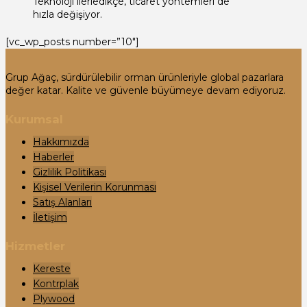
Teknoloji ilerledikçe, ticaret yöntemleri de
hızla değişiyor.
[vc_wp_posts number=”10″]
Grup Ağaç, sürdürülebilir orman ürünleriyle global pazarlara
değer katar. Kalite ve güvenle büyümeye devam ediyoruz.
Kurumsal
Hakkımızda
Haberler
Gizlilik Politikası
Kişisel Verilerin Korunması
Satış Alanları
İletişim
Hizmetler
Kereste
Kontrplak
Plywood