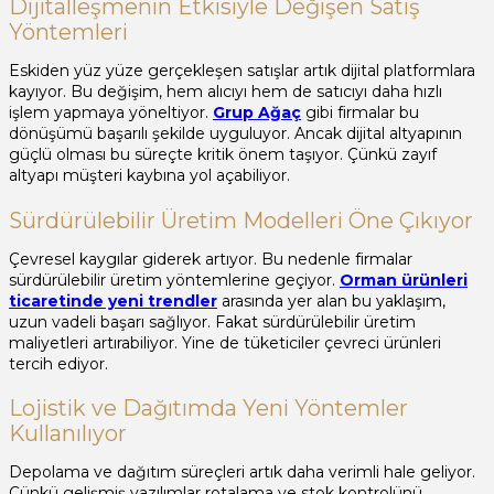
Dijitalleşmenin Etkisiyle Değişen Satış
Yöntemleri
Eskiden yüz yüze gerçekleşen satışlar artık dijital platformlara
kayıyor. Bu değişim, hem alıcıyı hem de satıcıyı daha hızlı
işlem yapmaya yöneltiyor.
Grup Ağaç
gibi firmalar bu
dönüşümü başarılı şekilde uyguluyor. Ancak dijital altyapının
güçlü olması bu süreçte kritik önem taşıyor. Çünkü zayıf
altyapı müşteri kaybına yol açabiliyor.
Sürdürülebilir Üretim Modelleri Öne Çıkıyor
Çevresel kaygılar giderek artıyor. Bu nedenle firmalar
sürdürülebilir üretim yöntemlerine geçiyor.
Orman ürünleri
ticaretinde yeni trendler
arasında yer alan bu yaklaşım,
uzun vadeli başarı sağlıyor. Fakat sürdürülebilir üretim
maliyetleri artırabiliyor. Yine de tüketiciler çevreci ürünleri
tercih ediyor.
Lojistik ve Dağıtımda Yeni Yöntemler
Kullanılıyor
Depolama ve dağıtım süreçleri artık daha verimli hale geliyor.
Çünkü gelişmiş yazılımlar rotalama ve stok kontrolünü