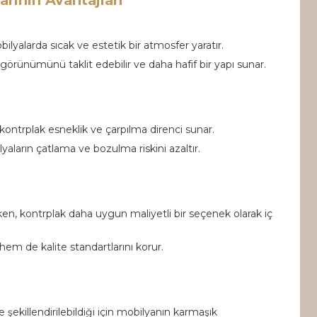
rının Avantajları
lyalarda sıcak ve estetik bir atmosfer yaratır.
görünümünü taklit edebilir ve daha hafif bir yapı sunar.
kontrplak esneklik ve çarpılma direnci sunar.
aların çatlama ve bozulma riskini azaltır.
rken, kontrplak daha uygun maliyetli bir seçenek olarak iç
m de kalite standartlarını korur.
e şekillendirilebildiği için mobilyanın karmaşık