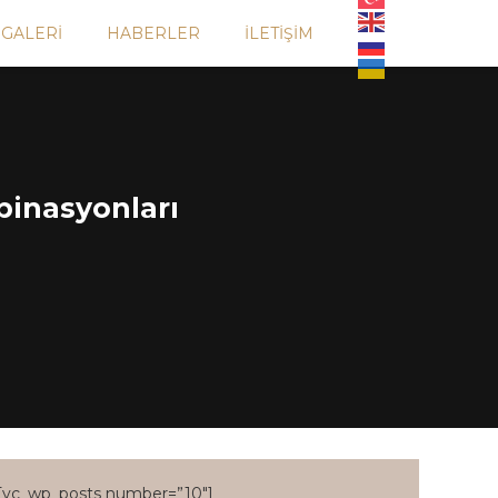
GALERI
HABERLER
İLETIŞIM
binasyonları
[vc_wp_posts number=”10″]