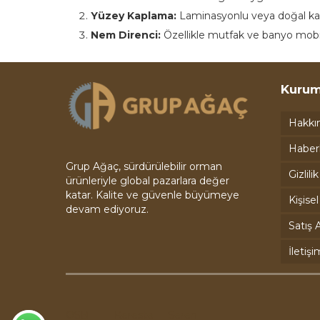
Yüzey Kaplama:
Laminasyonlu veya doğal kapl
Nem Direnci:
Özellikle mutfak ve banyo mobilya
Kurum
Hakkı
Haber
Grup Ağaç, sürdürülebilir orman
Gizlili
ürünleriyle global pazarlara değer
katar. Kalite ve güvenle büyümeye
Kişise
devam ediyoruz.
Satış A
İletişi
OSB
Kereste
Seren