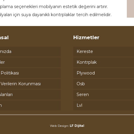
ama seçenekleri mobilyanın estetik değerini artırır.
ları için suya dayanıklı kontrplaklar tercih edilmelidir.
sal
Hizmetler
mızda
Kereste
ler
Kontrplak
k Politikası
Plywood
l Verilerin Korunması
Osb
lanları
Seren
m
Lvl
Web Design:
LF Dijital