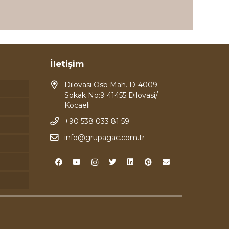
İletişim
Dilovasi Osb Mah. D-4009.
Sokak No:9 41455 Dilovasi/
Kocaeli
+90 538 033 81 59
info@grupagac.com.tr