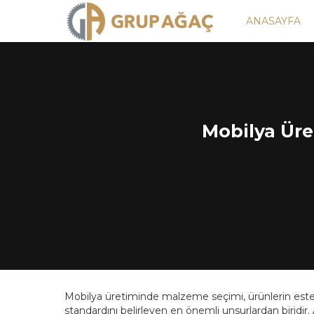
ANASAYFA
Mobilya Üre
Mobilya üretiminde malzeme seçimi, ürünlerin estetik
standardını belirleyen en önemli unsurlardan biridir.