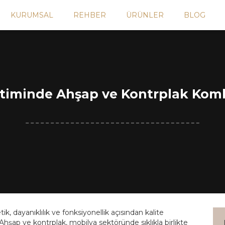
KURUMSAL
REHBER
ÜRÜNLER
BLOG
timinde Ahşap ve Kontrplak Kom
, dayanıklılık ve fonksiyonellik açısından kalite
 Ahşap ve kontrplak, mobilya sektöründe sıklıkla birlikte