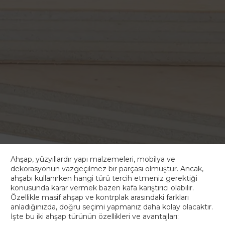
Ahşap, yüzyıllardır yapı malzemeleri, mobilya ve
dekorasyonun vazgeçilmez bir parçası olmuştur. Ancak,
ahşabı kullanırken hangi türü tercih etmeniz gerektiği
konusunda karar vermek bazen kafa karıştırıcı olabilir.
Özellikle masif ahşap ve kontrplak arasındaki farkları
anladığınızda, doğru seçimi yapmanız daha kolay olacaktır.
İşte bu iki ahşap türünün özellikleri ve avantajları: