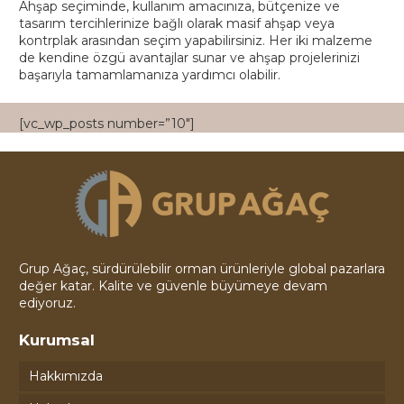
Ahşap seçiminde, kullanım amacınıza, bütçenize ve
tasarım tercihlerinize bağlı olarak masif ahşap veya
kontrplak arasından seçim yapabilirsiniz. Her iki malzeme
de kendine özgü avantajlar sunar ve ahşap projelerinizi
başarıyla tamamlamanıza yardımcı olabilir.
[vc_wp_posts number=”10″]
Grup Ağaç, sürdürülebilir orman ürünleriyle global pazarlara
değer katar. Kalite ve güvenle büyümeye devam
ediyoruz.
Kurumsal
Hakkımızda