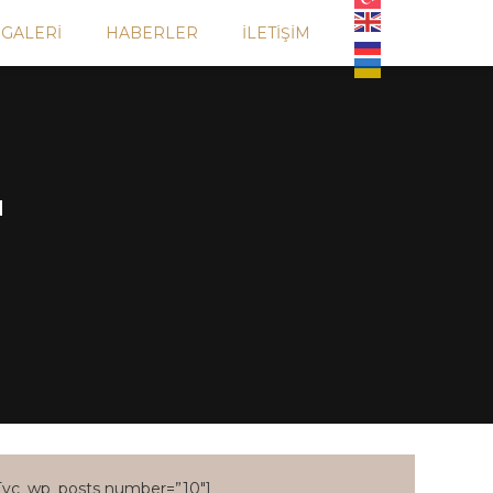
GALERI
HABERLER
İLETIŞIM
ı
[vc_wp_posts number=”10″]