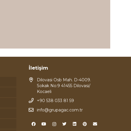
İletişim
Dilovasi Osb Mah. D-4009.
Sokak No:9 41455 Dilovasi/
Kocaeli
+90 538 033 81 59
info@grupagac.com.tr