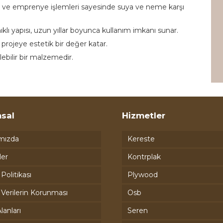
ar ve emprenye işlemleri sayesinde suya ve neme karşı
klı yapısı, uzun yıllar boyunca kullanım imkanı sunar.
projeye estetik bir değer katar.
ebilir bir malzemedir.
sal
Hizmetler
mızda
Kereste
ler
Kontrplak
k Politikası
Plywood
l Verilerin Korunması
Osb
lanları
Seren