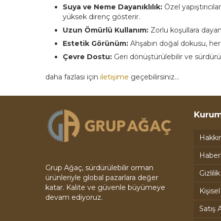
Suya ve Neme Dayanıklılık:
Özel yapıştırıcıl
yüksek direnç gösterir.
Uzun Ömürlü Kullanım:
Zorlu koşullara dayanı
Estetik Görünüm:
Ahşabın doğal dokusu, her 
Çevre Dostu:
Geri dönüştürülebilir ve sürdürül
daha fazlası için
iletişime
geçebilirsiniz…
Kurum
Hakkı
Haber
Grup Ağaç, sürdürülebilir orman
Gizlili
ürünleriyle global pazarlara değer
katar. Kalite ve güvenle büyümeye
Kişise
devam ediyoruz.
Satış A