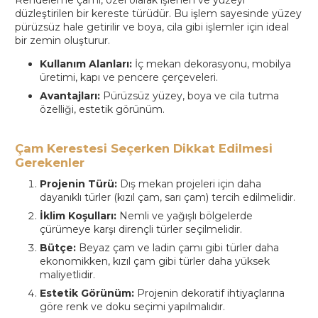
Rendeleme çamı, özel olarak işlenen ve yüzeyi
düzleştirilen bir kereste türüdür. Bu işlem sayesinde yüzey
pürüzsüz hale getirilir ve boya, cila gibi işlemler için ideal
bir zemin oluşturur.
Kullanım Alanları:
İç mekan dekorasyonu, mobilya
üretimi, kapı ve pencere çerçeveleri.
Avantajları:
Pürüzsüz yüzey, boya ve cila tutma
özelliği, estetik görünüm.
Çam Kerestesi Seçerken Dikkat Edilmesi
Gerekenler
Projenin Türü:
Dış mekan projeleri için daha
dayanıklı türler (kızıl çam, sarı çam) tercih edilmelidir.
İklim Koşulları:
Nemli ve yağışlı bölgelerde
çürümeye karşı dirençli türler seçilmelidir.
Bütçe:
Beyaz çam ve ladin çamı gibi türler daha
ekonomikken, kızıl çam gibi türler daha yüksek
maliyetlidir.
Estetik Görünüm:
Projenin dekoratif ihtiyaçlarına
göre renk ve doku seçimi yapılmalıdır.