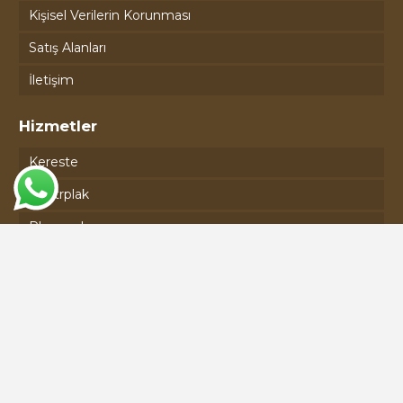
Kişisel Verilerin Korunması
Satış Alanları
İletişim
Hizmetler
Kereste
Kontrplak
Plywood
Osb
Seren
Lvl
İletişim
Dilovasi Osb Mah. D-4009. Sokak No:9 41455 Dilovasi/