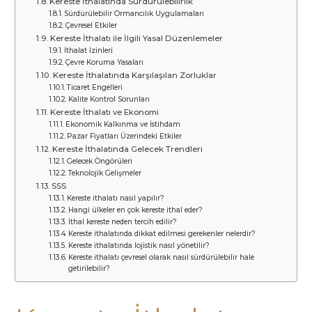
Kereste İthalatında Sürdürülebilirlik
Sürdürülebilir Ormancılık Uygulamaları
Çevresel Etkiler
Kereste İthalatı ile İlgili Yasal Düzenlemeler
İthalat İzinleri
Çevre Koruma Yasaları
Kereste İthalatında Karşılaşılan Zorluklar
Ticaret Engelleri
Kalite Kontrol Sorunları
Kereste İthalatı ve Ekonomi
Ekonomik Kalkınma ve İstihdam
Pazar Fiyatları Üzerindeki Etkiler
Kereste İthalatında Gelecek Trendleri
Gelecek Öngörüleri
Teknolojik Gelişmeler
SSS
Kereste ithalatı nasıl yapılır?
Hangi ülkeler en çok kereste ithal eder?
İthal kereste neden tercih edilir?
Kereste ithalatında dikkat edilmesi gerekenler nelerdir?
Kereste ithalatında lojistik nasıl yönetilir?
Kereste ithalatı çevresel olarak nasıl sürdürülebilir hale
getirilebilir?