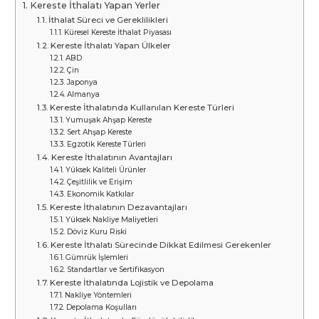
Kereste İthalatı Yapan Yerler
İthalat Süreci ve Gereklilikleri
Küresel Kereste İthalat Piyasası
Kereste İthalatı Yapan Ülkeler
ABD
Çin
Japonya
Almanya
Kereste İthalatında Kullanılan Kereste Türleri
Yumuşak Ahşap Kereste
Sert Ahşap Kereste
Egzotik Kereste Türleri
Kereste İthalatının Avantajları
Yüksek Kaliteli Ürünler
Çeşitlilik ve Erişim
Ekonomik Katkılar
Kereste İthalatının Dezavantajları
Yüksek Nakliye Maliyetleri
Döviz Kuru Riski
Kereste İthalatı Sürecinde Dikkat Edilmesi Gerekenler
Gümrük İşlemleri
Standartlar ve Sertifikasyon
Kereste İthalatında Lojistik ve Depolama
Nakliye Yöntemleri
Depolama Koşulları