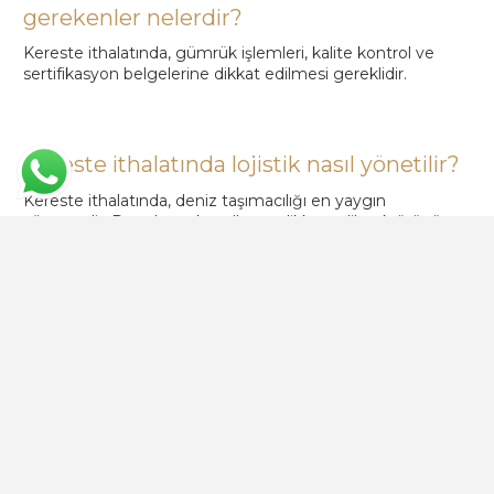
gerekenler nelerdir?
Kereste ithalatında, gümrük işlemleri, kalite kontrol ve
sertifikasyon belgelerine dikkat edilmesi gereklidir.
Kereste ithalatında lojistik nasıl yönetilir?
Kereste ithalatında, deniz taşımacılığı en yaygın
yöntemdir. Depolama koşullarına dikkat edilerek ürünün
kalitesi korunur.
Kereste ithalatı çevresel olarak nasıl
sürdürülebilir hale getirilebilir?
Sürdürülebilir ormancılık uygulamaları ve çevre dostu
nakliye yöntemleri ile kereste ithalatı çevresel olarak
sürdürülebilir hale getirilebilir.