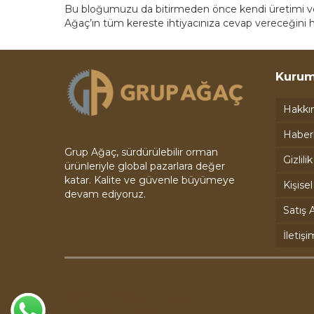
Bu bloğumuzu da bitirmeden önce kendi üretimi ve 
Ağaç’ın tüm kereste ihtiyacınıza cevap vereceğini 
Kurum
Hakkı
Haber
Grup Ağaç, sürdürülebilir orman
Gizlili
ürünleriyle global pazarlara değer
katar. Kalite ve güvenle büyümeye
Kişise
devam ediyoruz.
Satış A
İletişi
OSB
Kereste
Seren
Kontrplak
Plywood
LVL