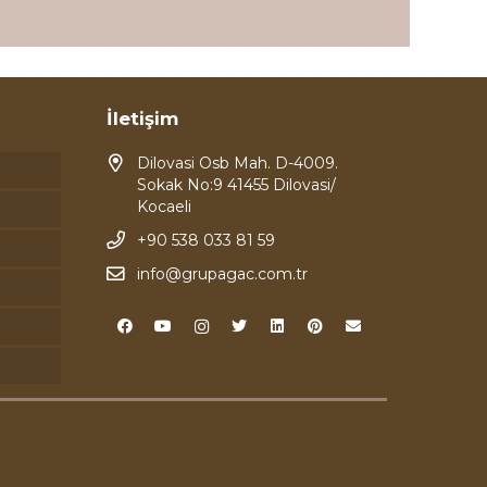
İletişim
Dilovasi Osb Mah. D-4009.
Sokak No:9 41455 Dilovasi/
Kocaeli
+90 538 033 81 59
info@grupagac.com.tr