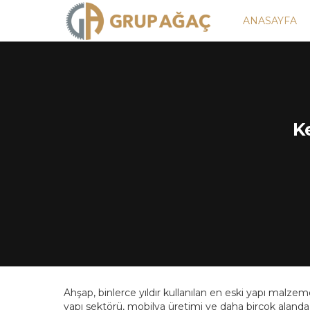
ANASAYFA
K
Ahşap, binlerce yıldır kullanılan en eski yapı malzemel
yapı sektörü, mobilya üretimi ve daha birçok alanda