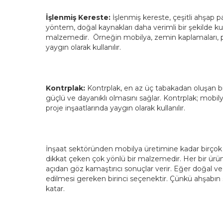
İşlenmiş Kereste:
İşlenmiş kereste, çeşitli ahşap pa
yöntem, doğal kaynakları daha verimli bir şekilde kul
malzemedir. Örneğin mobilya, zemin kaplamaları, pe
yaygın olarak kullanılır.
Kontrplak:
Kontrplak, en az üç tabakadan oluşan bir
güçlü ve dayanıklı olmasını sağlar. Kontrplak; mobi
proje inşaatlarında yaygın olarak kullanılır.
İnşaat sektöründen mobilya üretimine kadar birçok alan
dikkat çeken çok yönlü bir malzemedir. Her bir ürün ç
açıdan göz kamaştırıcı sonuçlar verir. Eğer doğal ve 
edilmesi gereken birinci seçenektir. Çünkü ahşabın s
katar.