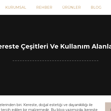
KURUMSAL
REHBER
ÜRÜNLER
BLOG
ereste Çeşitleri Ve Kullanım Alanla
erinden biri. Kereste, doğal estetiği ve dayanıklılığı ile
 tercih edilen bir malzemedir. Bu blog yazımızda, kereste