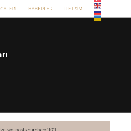
GALERI
HABERLER
İLETIŞIM
rı
[vc_wp_posts number=”10″]