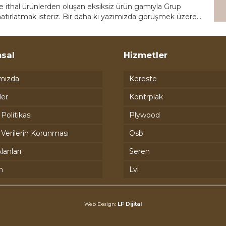
ithal ürünlerden oluşan eksiksiz ürün gamıyla Grup
hatırlatmak isteriz. Bir daha ki yazımızda görüşmek üzere…
sal
Hizmetler
mızda
Kereste
ler
Kontrplak
k Politikası
Plywood
l Verilerin Korunması
Osb
lanları
Seren
m
Lvl
Web Design:
LF Dijital