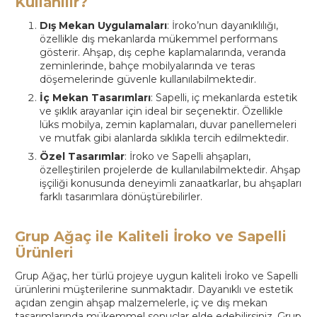
Kullanılır?
Dış Mekan Uygulamaları
: İroko’nun dayanıklılığı,
özellikle dış mekanlarda mükemmel performans
gösterir. Ahşap, dış cephe kaplamalarında, veranda
zeminlerinde, bahçe mobilyalarında ve teras
döşemelerinde güvenle kullanılabilmektedir.
İç Mekan Tasarımları
: Sapelli, iç mekanlarda estetik
ve şıklık arayanlar için ideal bir seçenektir. Özellikle
lüks mobilya, zemin kaplamaları, duvar panellemeleri
ve mutfak gibi alanlarda sıklıkla tercih edilmektedir.
Özel Tasarımlar
: İroko ve Sapelli ahşapları,
özelleştirilen projelerde de kullanılabilmektedir. Ahşap
işçiliği konusunda deneyimli zanaatkarlar, bu ahşapları
farklı tasarımlara dönüştürebilirler.
Grup Ağaç ile Kaliteli İroko ve Sapelli
Ürünleri
Grup Ağaç, her türlü projeye uygun kaliteli İroko ve Sapelli
ürünlerini müşterilerine sunmaktadır. Dayanıklı ve estetik
açıdan zengin ahşap malzemelerle, iç ve dış mekan
tasarımlarında mükemmel sonuçlar elde edebilirsiniz. Grup