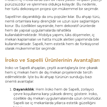
pürüzsüzdür ve işlenmesi oldukça kolaydır. Bu nedenle,
her türlü dekorasyon projesi için mükemmel bir seçimdir.
Sapelli’nin dayanıklılığı da onu popüler kılar. Bu ahşap türü,
nemli ortamlara karşı dirençlidir ve uzun süre sağlamlığını
korur. Bu özellikleri sayesinde, hem dekoratif ürünlerde
hem de yapısal uygulamalarda rahatlıkla
kullanılabilmektedir. Mobilya yapımı, lüks döşemeler, iç
mekan kaplamaları ve hatta müzik aletleri yapımında bile
kullanılmaktadır. Sapelli, hem estetik hem de fonksiyonel
olarak mükemmel bir seçimdir.
İroko ve Sapelli Ürünlerinin Avantajları
İroko ve Sapelli ahşapları, çeşitli avantajlarıyla öne çıkarak
hem iç mekan hem de dış mekan projelerinde tercih
edilmektedir. İşte bu iki ahşap türünün sunduğu bazı
önemli avantajlar:
Dayanıklılık
: Hem İroko hem de Sapelli, zorlayıcı
çevre koşullarına karşı yüksek direnç gösterir. İroko,
özellikle dış mekan uygulamalarında uzun ömürlüdür.
Sapelli ise iç mekanlarda yıllarca estetik güzelliğini