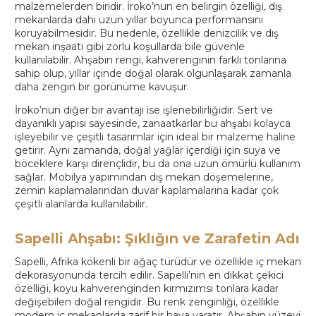
malzemelerden biridir. İroko’nun en belirgin özelliği, dış
mekanlarda dahi uzun yıllar boyunca performansını
koruyabilmesidir. Bu nedenle, özellikle denizcilik ve dış
mekan inşaatı gibi zorlu koşullarda bile güvenle
kullanılabilir. Ahşabın rengi, kahverenginin farklı tonlarına
sahip olup, yıllar içinde doğal olarak olgunlaşarak zamanla
daha zengin bir görünüme kavuşur.
İroko’nun diğer bir avantajı ise işlenebilirliğidir. Sert ve
dayanıklı yapısı sayesinde, zanaatkarlar bu ahşabı kolayca
işleyebilir ve çeşitli tasarımlar için ideal bir malzeme haline
getirir. Aynı zamanda, doğal yağlar içerdiği için suya ve
böceklere karşı dirençlidir, bu da ona uzun ömürlü kullanım
sağlar. Mobilya yapımından dış mekan döşemelerine,
zemin kaplamalarından duvar kaplamalarına kadar çok
çeşitli alanlarda kullanılabilir.
Sapelli Ahşabı: Şıklığın ve Zarafetin Adı
Sapelli, Afrika kökenli bir ağaç türüdür ve özellikle iç mekan
dekorasyonunda tercih edilir. Sapelli’nin en dikkat çekici
özelliği, koyu kahverenginden kırmızımsı tonlara kadar
değişebilen doğal rengidir. Bu renk zenginliği, özellikle
modern iç mekanlarda zarif bir hava yaratır. Ahşabın yüzeyi