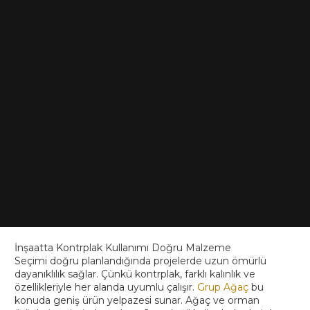
İnşaatta Kontrplak Kullanımı Doğru Malzeme
Seçimi doğru planlandığında projelerde uzun ömürlü
dayanıklılık sağlar. Çünkü kontrplak, farklı kalınlık ve
özellikleriyle her alanda uyumlu çalışır.
Grup Ağaç
bu
konuda geniş ürün yelpazesi sunar. Ağaç ve orman