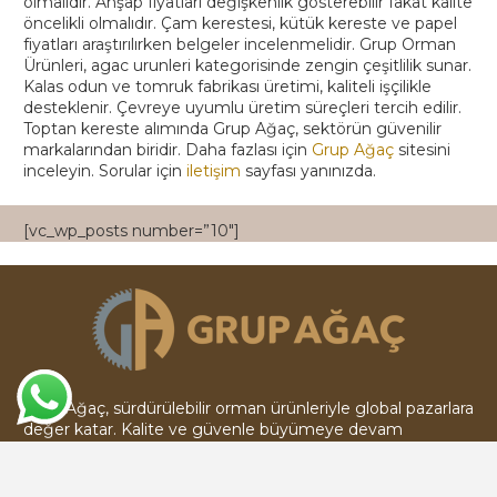
olmalıdır. Ahşap fiyatları değişkenlik gösterebilir fakat kalite
öncelikli olmalıdır. Çam kerestesi, kütük kereste ve papel
fiyatları araştırılırken belgeler incelenmelidir. Grup Orman
Ürünleri, agac urunleri kategorisinde zengin çeşitlilik sunar.
Kalas odun ve tomruk fabrikası üretimi, kaliteli işçilikle
desteklenir. Çevreye uyumlu üretim süreçleri tercih edilir.
Toptan kereste alımında Grup Ağaç, sektörün güvenilir
markalarından biridir. Daha fazlası için
Grup Ağaç
sitesini
inceleyin. Sorular için
iletişim
sayfası yanınızda.
[vc_wp_posts number=”10″]
Grup Ağaç, sürdürülebilir orman ürünleriyle global pazarlara
değer katar. Kalite ve güvenle büyümeye devam
ediyoruz.
Kurumsal