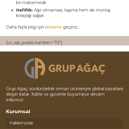
bir malzemedir.
Hafiflik:
Ağır olmaması, taşıma hem de montaj
kolaylığı sağlar.
Daha fazla bilgi için
iletişime
geçiniz…
[vc_wp_posts number=”10″]
Grup Ağaç, sürdürülebilir orman ürünleriyle global pazarlara
değer katar. Kalite ve güvenle büyümeye devam
ediyoruz.
Kurumsal
Hakkımızda