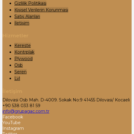
Gizlilik Politikası
Kişisel Verilerin Korunması
Satış Alanları
İletişim
Hizmetler
Kereste
Kontrplak
Plywood
Osb
Seren
Lvl
İletişim
Dilovasi Osb Mah. D-4009. Sokak No:9 41455 Dilovasi/ Kocaeli
+90 538 033 81 59
info@grupagac.com.tr
Facebook
YouTube
Instagram
Twitter