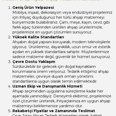
Geniş Ürün Yelpazesi
Mobilya, inşaat, dekorasyon veya endüstriyel projeleriniz
için ihtiyaç duyduğunuz her türlü ahşap malzemeyi
bünyemizde bulabilirsiniz. Çam, meşe, kayın, ceviz gibi
farklı ağaç türlerinden üretilen ahşap ürünlerimizle,
projelerinize en uygun çözümleri sunuyoruz.
Yüksek Kalite Standartları
Ahşabın doğal yapısını koruyarak, modern teknolojilerle
işliyoruz. Ürünlerimiz, dayanıklılık, uzun ömür ve estetik
açıdan en yüksek standartlara sahiptir. Müşterilerimize
sadece malzeme değil, güvenilir bir hizmet sunuyoruz.
Çevre Dostu Yaklaşım
Sürdürülebilir bir gelecek için doğal kaynakların
korunmasına önem veriyoruz. Tedarik ettiğimiz ahşap
malzemeler, çevreye duyarlı orman yönetimi
standartlarına uygun olarak temin edilmektedir.
Uzman Ekip ve Danışmanlık Hizmeti
Ahşap seçiminden uygulama süreçlerine kadar her
aşamada yanınızdayız. Deneyimli ekibimiz, projelerinize
özel çözümler üreterek, ihtiyaçlarınıza en uygun ahşap
malzemeyi belirlemenize yardımcı olur.
Rekabetçi Fiyatlar ve Zamanında Teslimat
Grup Ağaç Ahşap Tedarik Hizmetleri olarak, kaliteli