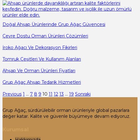
Doğal Ahşap Ürünlerinde Grup Ağaç Güvencesi
Çevre Dostu Orman Ürünleri Çözümleri
İroko Ağacı Ve Dekorasyon Fikirleri
Tomruk Çeşitleri Ve Kullanım Alanları
Ahşap Ve Orman Ürünleri Fiyatları
Grup Ağaç Ahşap Tedarik Hizmetleri
Previous
1
…
7
8
9
10
11
12
13
…
19
Sonraki
Grup Ağaç, sürdürülebilir orman ürünleriyle global pazarlara
değer katar. Kalite ve güvenle büyümeye devam ediyoruz.
Kurumsal
Hakkımızda