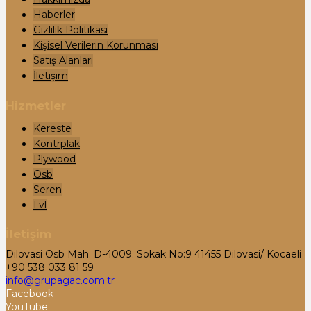
Haberler
Gizlilik Politikası
Kişisel Verilerin Korunması
Satış Alanları
İletişim
Hizmetler
Kereste
Kontrplak
Plywood
Osb
Seren
Lvl
İletişim
Dilovasi Osb Mah. D-4009. Sokak No:9 41455 Dilovasi/ Kocaeli
+90 538 033 81 59
info@grupagac.com.tr
Facebook
YouTube