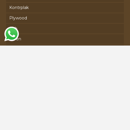
Kontrplak
Plywood
Osb
Seren
Lvl
İletişim
Dilovasi Osb Mah. D-4009. Sokak No:9 41455 Dilovasi/
Kocaeli
+90 538 033 81 59
info@grupagac.com.tr
Web Design:
LF Dijital