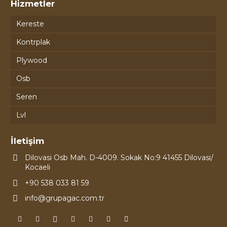
Hizmetler
Kereste
Kontrplak
Plywood
Osb
Seren
Lvl
İletişim
Dilovasi Osb Mah. D-4009. Sokak No:9 41455 Dilovasi/
Kocaeli
+90 538 033 81 59
info@grupagac.com.tr