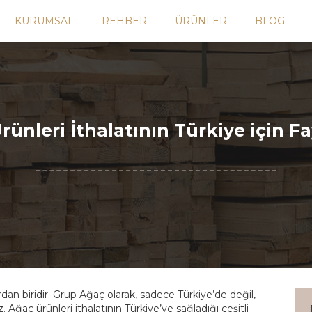
KURUMSAL
REHBER
ÜRÜNLER
BLOG
rünleri İthalatının Türkiye için Fa
an biridir. Grup Ağaç olarak, sadece Türkiye’de değil,
 Ağaç ürünleri ithalatının Türkiye’ye sağladığı çeşitli