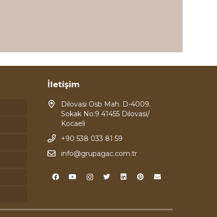
İletişim
Dilovasi Osb Mah. D-4009.
Sokak No:9 41455 Dilovasi/
Kocaeli
+90 538 033 81 59
info@grupagac.com.tr