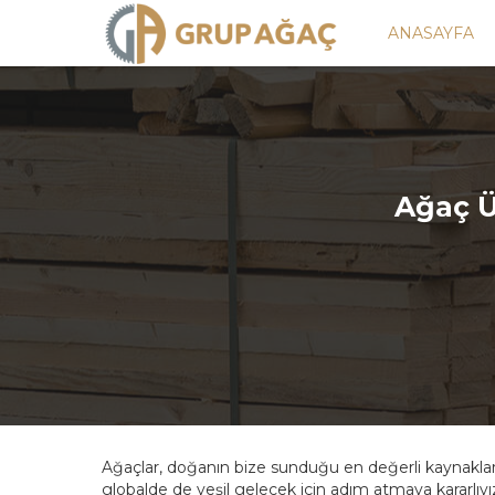
ANASAYFA
Ağaç Ü
Ağaçlar, doğanın bize sunduğu en değerli kaynaklard
globalde de yeşil gelecek için adım atmaya kararlıyız.