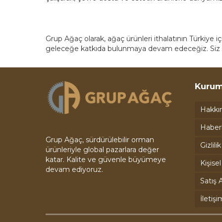
Grup Ağaç olarak, ağaç ürünleri ithalatının Türkiye i
geleceğe katkıda bulunmaya devam edeceğiz. Siz d
Kurum
Hakkı
Haber
Grup Ağaç, sürdürülebilir orman
Gizlili
ürünleriyle global pazarlara değer
katar. Kalite ve güvenle büyümeye
Kişise
devam ediyoruz.
Satış A
İletişi