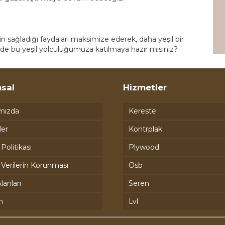
çin sağladığı faydaları maksimize ederek, daha yeşil bir
e bu yeşil yolculuğumuza katılmaya hazır mısınız?
sal
Hizmetler
mızda
Kereste
ler
Kontrplak
k Politikası
Plywood
l Verilerin Korunması
Osb
lanları
Seren
m
Lvl