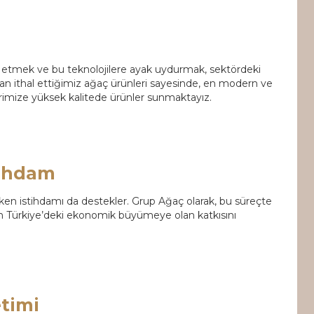
ip etmek ve bu teknolojilere ayak uydurmak, sektördeki
dan ithal ettiğimiz ağaç ürünleri sayesinde, en modern ve
erimize yüksek kalitede ürünler sunmaktayız.
tihdam
arken istihdamı da destekler. Grup Ağaç olarak, bu süreçte
sinin Türkiye’deki ekonomik büyümeye olan katkısını
timi