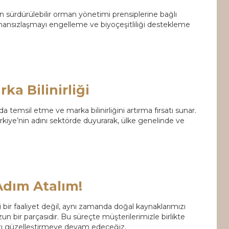
en sürdürülebilir orman yönetimi prensiplerine bağlı
mansızlaşmayı engelleme ve biyoçeşitliliği destekleme
rka Bilinirliği
mda temsil etme ve marka bilinirliğini artırma fırsatı sunar.
ürkiye’nin adını sektörde duyurarak, ülke genelinde ve
 Adım Atalım!
i bir faaliyet değil, aynı zamanda doğal kaynaklarımızı
bir parçasıdır. Bu süreçte müşterilerimizle birlikte
ızı güzelleştirmeye devam edeceğiz.