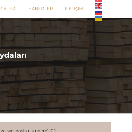
GALERI
HABERLER
İLETIŞIM
ydaları
[vc_wp_posts number=”10″]